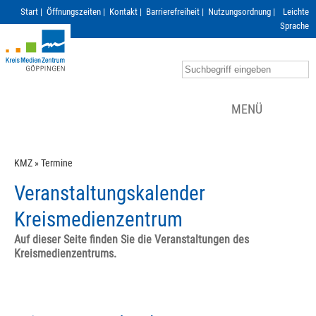
Start
|
Öffnungszeiten
|
Kontakt
|
Barrierefreiheit
|
Nutzungsordnung
|
Leichte
Sprache
MENÜ
KMZ
»
Termine
Veranstaltungskalender
Kreismedienzentrum
Auf dieser Seite finden Sie die Veranstaltungen des
Kreismedienzentrums.