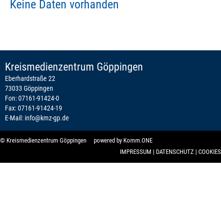
Keine Daten vorhanden
Kreismedienzentrum Göppingen
Eberhardstraße 22
73033 Göppingen
Fon: 07161-91424-0
Fax: 07161-91424-19
E-Mail:
info@kmz-gp.de
© Kreismedienzentrum Göppingen powered by
Komm.ONE
IMPRESSUM
|
DATENSCHUTZ
|
COOKIES