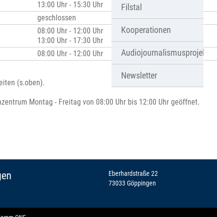
13:00 Uhr - 15:30 Uhr
Filstal
geschlossen
Kooperationen
08:00 Uhr - 12:00 Uhr
13:00 Uhr - 17:30 Uhr
Audiojournalismusprojekt
08:00 Uhr - 12:00 Uhr
Newsletter
iten (s.oben).
nzentrum Montag - Freitag von 08:00 Uhr bis 12:00 Uhr geöffnet.
gen
Eberhardstraße 22
73033 Göppingen