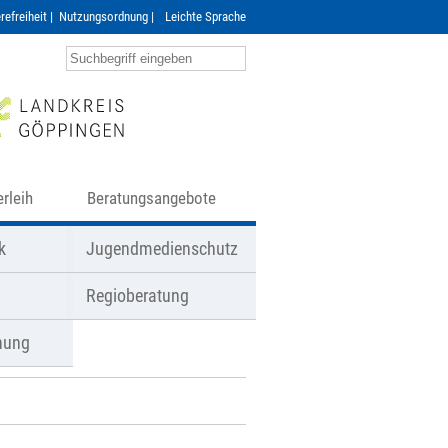
refreiheit
|
Nutzungsordnung
|
Leichte Sprache
rleih
Beratungsangebote
k
Jugendmedienschutz
Regioberatung
nung